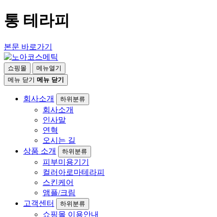
통 테라피
본문 바로가기
쇼핑몰
메뉴열기
메뉴 닫기
메뉴 닫기
회사소개
하위분류
회사소개
인사말
연혁
오시는 길
상품 소개
하위분류
피부미용기기
컬러아로마테라피
스킨케어
앰플/크림
고객센터
하위분류
쇼핑몰 이용안내