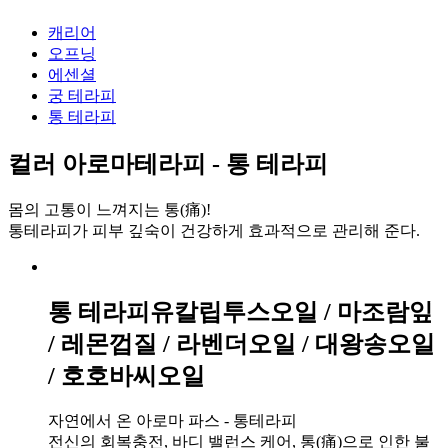
캐리어
오프닝
에센셜
궁 테라피
통 테라피
컬러 아로마테라피 - 통 테라피
몸의 고통이 느껴지는 통(痛)!
통테라피가 피부 깊숙이 건강하게 효과적으로 관리해 준다.
통 테라피
유칼립투스오일 / 마조람잎
/ 레몬껍질 / 라벤더오일 / 대왕송오일
/ 호호바씨오일
자연에서 온 아로마 파스 - 통테라피
전신의 회복충전, 바디 밸런스 케어, 통(痛)으로 인한 불