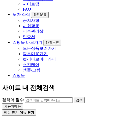
사이트맵
FAQ
노아 소식
하위분류
공지사항
사회활동
피부관리샵
인증서
쇼핑몰 바로가기
하위분류
모든상품보러가기
피부미용기기
컬러아로마테라피
스킨케어
앰플/크림
쇼핑몰
사이트 내 전체검색
검색어
필수
검색
사용자메뉴
메뉴 닫기
메뉴 닫기